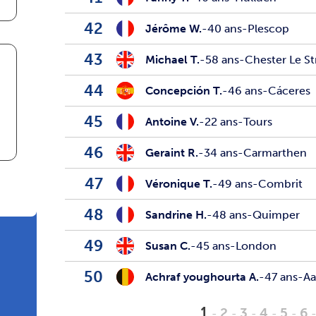
42
Jérôme W.
-
40 ans
-
Plescop
43
Michael T.
-
58 ans
-
Chester Le St
44
Concepción T.
-
46 ans
-
Cáceres
45
Antoine V.
-
22 ans
-
Tours
46
Geraint R.
-
34 ans
-
Carmarthen
47
Véronique T.
-
49 ans
-
Combrit
48
Sandrine H.
-
48 ans
-
Quimper
49
Susan C.
-
45 ans
-
London
50
Achraf youghourta A.
-
47 ans
-
Aa
1
2
3
4
5
6
-
-
-
-
-