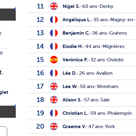
11
Nigel S.
-
60 ans
-
Derby
12
Angélique L.
-
35 ans
-
Magny-en-
13
e
Benjamin C.
-
36 ans
-
Gratens
14
Elodie H.
-
44 ans
-
Mignières
e
15
Verónica P.
-
32 ans
-
Oviedo
t.
16
Léa D.
-
26 ans
-
Avallon
17
Lee W.
-
50 ans
-
Wrexham
glet
18
Alison S.
-
57 ans
-
Sale
19
Christian L.
-
59 ans
-
Phalempin
20
Graeme V.
-
47 ans
-
York