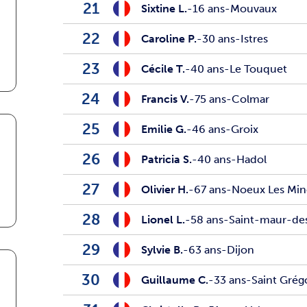
21
Sixtine L.
-
16 ans
-
Mouvaux
22
Caroline P.
-
30 ans
-
Istres
23
Cécile T.
-
40 ans
-
Le Touquet
24
Francis V.
-
75 ans
-
Colmar
25
Emilie G.
-
46 ans
-
Groix
26
Patricia S.
-
40 ans
-
Hadol
27
Olivier H.
-
67 ans
-
Noeux Les Min
28
Lionel L.
-
58 ans
-
Saint-maur-de
29
Sylvie B.
-
63 ans
-
Dijon
30
Guillaume C.
-
33 ans
-
Saint Grég