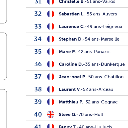
31
Christelle B.
-
51 ans
-
Valros
32
Sebastien L.
-
55 ans
-
Auvers
33
Laurence C.
-
49 ans
-
Leigneux
34
Stephan D.
-
54 ans
-
Marseille
35
Marie P.
-
42 ans
-
Panazol
36
Caroline D.
-
35 ans
-
Dunkerque
37
Jean-noel P.
-
50 ans
-
Chatillon
38
Laurent V.
-
52 ans
-
Arceau
39
Matthieu P.
-
32 ans
-
Cognac
40
Steve G.
-
70 ans
-
Hull
41
Fanny T.
-
40 ans
-
Hulluch