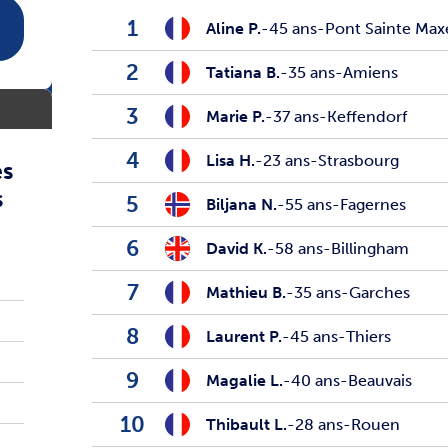
1
Aline P.
-
45 ans
-
Pont Sainte Ma
2
Tatiana B.
-
35 ans
-
Amiens
3
Marie P.
-
37 ans
-
Keffendorf
4
Lisa H.
-
23 ans
-
Strasbourg
és
s
5
Biljana N.
-
55 ans
-
Fagernes
6
David K.
-
58 ans
-
Billingham
7
Mathieu B.
-
35 ans
-
Garches
8
Laurent P.
-
45 ans
-
Thiers
9
Magalie L.
-
40 ans
-
Beauvais
10
Thibault L.
-
28 ans
-
Rouen