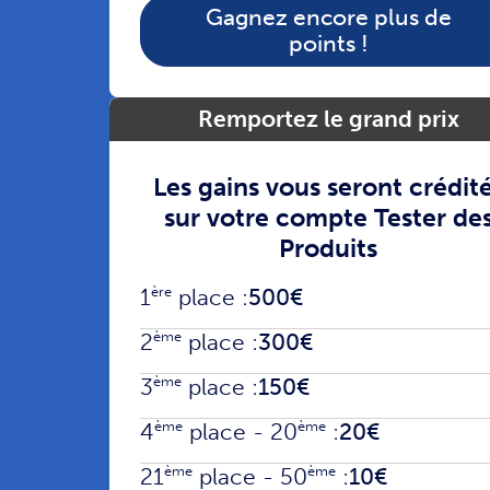
Gagnez encore plus de
points !
Remportez le grand prix
Les gains vous seront crédit
sur votre compte Tester de
Produits
ère
1
place :
500€
ème
2
place :
300€
ème
3
place :
150€
ème
ème
4
place - 20
:
20€
ème
ème
21
place - 50
:
10€